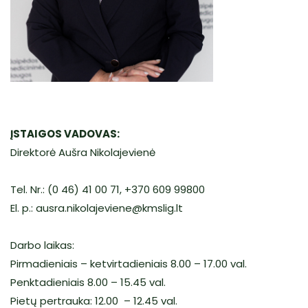
Kontaktai
Komisijos ir darbo grupės
Paciento sveikatos priežiūros pasitenkinimo
paslaugomis vertinimo anketa
ĮSTAIGOS VADOVAS:
Direktorė Aušra Nikolajevienė
Tel. Nr.: (0 46) 41 00 71, +370 609 99800
El. p.: ausra.nikolajeviene@kmslig.lt
Darbo laikas:
Pirmadieniais – ketvirtadieniais 8.00 – 17.00 val.
Penktadieniais 8.00 – 15.45 val.
Pietų pertrauka: 12.00 – 12.45 val.