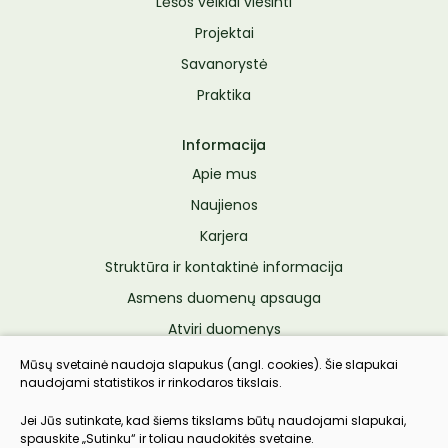
Lėšos veiklai viešinti
Projektai
Savanorystė
Praktika
Informacija
Apie mus
Naujienos
Karjera
Struktūra ir kontaktinė informacija
Asmens duomenų apsauga
Atviri duomenys
Konsultavimasis su visuomene
Mūsų svetainė naudoja slapukus (angl. cookies). Šie slapukai
naudojami statistikos ir rinkodaros tikslais.
Pranešėjų apsauga
Pacientų teisių ir pareigų įgyvendinimas
Jei Jūs sutinkate, kad šiems tikslams būtų naudojami slapukai,
spauskite „Sutinku“ ir toliau naudokitės svetaine.