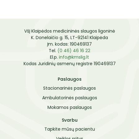
VšĮ Klaipėdos medicininės slaugos ligoninė
K. Donelaičio g. 15, LT-92141 Klaipėda
Įm. kodas: 190469137
Tel.
(0 46) 46 16 22
El.p.
info@kmslig.lt
Kodas Juridinių asmenų registre 190469137
Paslaugos
Stacionarinės paslaugos
Ambulatorinės paslaugos
Mokamos paslaugos
Svarbu
Tapkite mūsų pacientu
Veiklos sritys