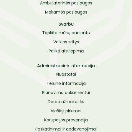
Ambulatorinės paslaugos
Kontaktai
Komisijos ir darbo grupės
Mokamos paslaugos
Paciento sveikatos priežiūros pasitenkinimo
paslaugomis vertinimo anketa
Svarbu
Tapkite mūsų pacientu
Veiklos sritys
Palikti atsiliepimą
Administracinė informacija
Nuostatai
Teisinė informacija
Planavimo dokumentai
Darbo užmokestis
Viešieji pirkimai
Korupcijos prevencija
Paskatinimai ir apdovanojimai