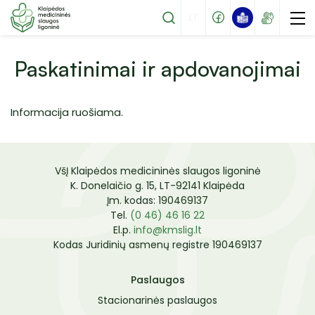
LT
Paskatinimai ir apdovanojimai
Informacija ruošiama.
Stacionarinės paslaugos
Ambulatorinės paslaugos
1 Palaikomojo gydymo ir slaugos skyrius
VšĮ Klaipėdos medicininės slaugos ligoninė
Mokamos paslaugos
2 Palaikomojo gydymo ir slaugos skyrius
K. Donelaičio g. 15, LT-92141 Klaipėda
Tapkite mūsų pacientu
Įm. kodas: 190469137
3 Palaikomojo gydymo ir slaugos skyrius
Tel.
(0 46) 46 16 22
Specialistų komandos paslaugos
El.p.
info@kmslig.lt
Ambulatorinių paliatyviosios pagalbos
Kodas Juridinių asmenų registre 190469137
Pacientų lankymas
paslaugų skyrius
Struktūra
Atmintinė pacientams
Paslaugos
Vadovas
Stacionarinės paslaugos
Palikti atsiliepimą
Darbuotojų kontaktai