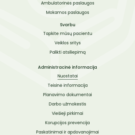
Ambulatorinės paslaugos
Kontaktai
Komisijos ir darbo grupės
Mokamos paslaugos
Paciento sveikatos priežiūros pasitenkinimo
paslaugomis vertinimo anketa
Svarbu
Tapkite mūsų pacientu
Veiklos sritys
Palikti atsiliepimą
Administracinė informacija
Nuostatai
Teisinė informacija
Planavimo dokumentai
Darbo užmokestis
Viešieji pirkimai
Korupcijos prevencija
Paskatinimai ir apdovanojimai