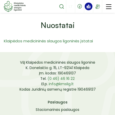
LT
Nuostatai
Klaipėdos medicininės slaugos ligoninės įstatai
Stacionarinės paslaugos
Ambulatorinės paslaugos
1 Palaikomojo gydymo ir slaugos skyrius
VšĮ Klaipėdos medicininės slaugos ligoninė
Mokamos paslaugos
2 Palaikomojo gydymo ir slaugos skyrius
K. Donelaičio g. 15, LT-92141 Klaipėda
Tapkite mūsų pacientu
Įm. kodas: 190469137
3 Palaikomojo gydymo ir slaugos skyrius
Tel.
(0 46) 46 16 22
Specialistų komandos paslaugos
El.p.
info@kmslig.lt
Ambulatorinių paliatyviosios pagalbos
Kodas Juridinių asmenų registre 190469137
Pacientų lankymas
paslaugų skyrius
Struktūra
Atmintinė pacientams
Paslaugos
Vadovas
Stacionarinės paslaugos
Palikti atsiliepimą
Darbuotojų kontaktai