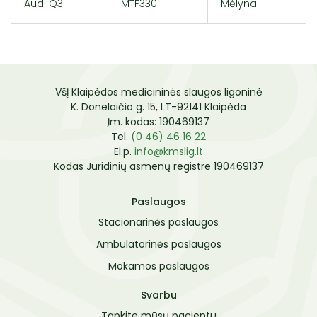
Audi Q3
MTF330
Mėlyna
Kontaktai
Komisijos ir darbo grupės
Paciento sveikatos priežiūros pasitenkinimo
paslaugomis vertinimo anketa
VšĮ Klaipėdos medicininės slaugos ligoninė
K. Donelaičio g. 15, LT-92141 Klaipėda
Įm. kodas: 190469137
Tel.
(0 46) 46 16 22
El.p.
info@kmslig.lt
Kodas Juridinių asmenų registre 190469137
Paslaugos
Stacionarinės paslaugos
Ambulatorinės paslaugos
Mokamos paslaugos
Svarbu
Tapkite mūsų pacientu