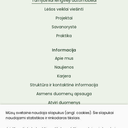
Tarnybiniai lengvieji automobiliai
Lėšos veiklai viešinti
Projektai
Savanorystė
Praktika
Informacija
Apie mus
Naujienos
Karjera
Struktūra ir kontaktinė informacija
Asmens duomenų apsauga
Atviri duomenys
Konsultavimasis su visuomene
Mūsų svetainė naudoja slapukus (angl. cookies). Šie slapukai
naudojami statistikos ir rinkodaros tikslais.
Pranešėjų apsauga