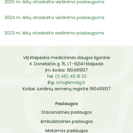
2025 m. lėšų ataskaita viešinimo paslaugoms
Kontaktai
Komisijos ir darbo grupės
2024 m. lėšų ataskaita viešinimo paslaugoms
Paciento sveikatos priežiūros pasitenkinimo
paslaugomis vertinimo anketa
2023 m. lėšų ataskaita viešinimo paslaugoms
VšĮ Klaipėdos medicininės slaugos ligoninė
K. Donelaičio g. 15, LT-92141 Klaipėda
Įm. kodas: 190469137
Tel.
(0 46) 46 16 22
El.p.
info@kmslig.lt
Kodas Juridinių asmenų registre 190469137
Paslaugos
Stacionarinės paslaugos
Ambulatorinės paslaugos
Mokamos paslaugos