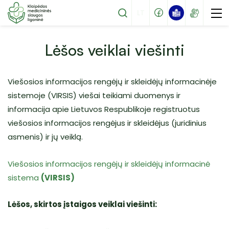
LT
Lėšos veiklai viešinti
Viešosios informacijos rengėjų ir skleidėjų informacinėje
Stacionarinės paslaugos
sistemoje (VIRSIS) viešai teikiami duomenys ir
informacija apie Lietuvos Respublikoje registruotus
Ambulatorinės paslaugos
1 Palaikomojo gydymo ir slaugos skyrius
viešosios informacijos rengėjus ir skleidėjus (juridinius
Mokamos paslaugos
2 Palaikomojo gydymo ir slaugos skyrius
asmenis) ir jų veiklą.
Tapkite mūsų pacientu
3 Palaikomojo gydymo ir slaugos skyrius
Specialistų komandos paslaugos
Viešosios informacijos rengėjų ir skleidėjų informacinė
Ambulatorinių paliatyviosios pagalbos
sistema
(VIRSIS)
Pacientų lankymas
paslaugų skyrius
Struktūra
Atmintinė pacientams
Lėšos, skirtos įstaigos veiklai viešinti:
Vadovas
Palikti atsiliepimą
Darbuotojų kontaktai