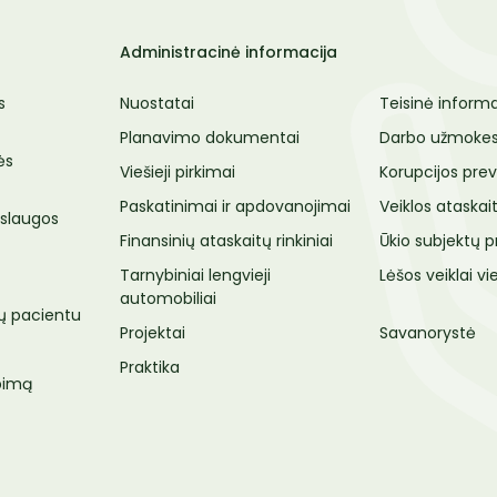
Administracinė informacija
s
Nuostatai
Teisinė informa
Planavimo dokumentai
Darbo užmokes
ės
Viešieji pirkimai
Korupcijos prev
Paskatinimai ir apdovanojimai
Veiklos ataskai
slaugos
Finansinių ataskaitų rinkiniai
Ūkio subjektų p
Tarnybiniai lengvieji
Lėšos veiklai vie
automobiliai
ų pacientu
Projektai
Savanorystė
Praktika
epimą