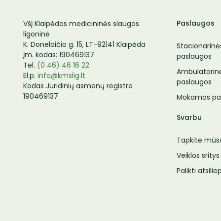
Paslaugos
VšĮ Klaipėdos medicininės slaugos
ligoninė
K. Donelaičio g. 15, LT-92141 Klaipėda
Stacionarinė
Įm. kodas: 190469137
paslaugos
Tel.
(0 46) 46 16 22
Ambulatorin
El.p.
info@kmslig.lt
paslaugos
Kodas Juridinių asmenų registre
190469137
Mokamos pa
Svarbu
Tapkite mūs
Veiklos sritys
Palikti atsili