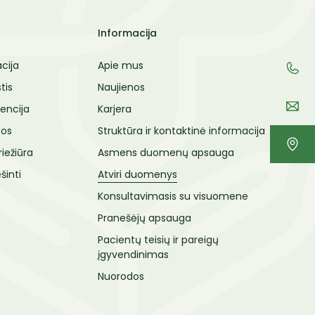
Informacija
cija
Apie mus
tis
Naujienos
encija
Karjera
tos
Struktūra ir kontaktinė informacija
riežiūra
Asmens duomenų apsauga
šinti
Atviri duomenys
Konsultavimasis su visuomene
Pranešėjų apsauga
Pacientų teisių ir pareigų
įgyvendinimas
Nuorodos