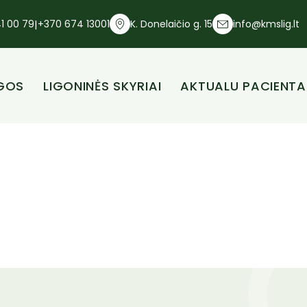
1 00 79
|
+370 674 13001
K. Donelaičio g. 15
info@kmslig.lt
GOS
LIGONINĖS SKYRIAI
AKTUALU PACIENT